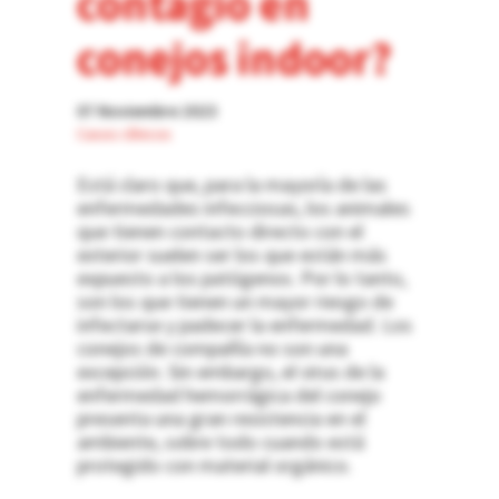
contagio en
conejos indoor?
07 Noviembre 2023
Casos clínicos
Está claro que, para la mayoría de las
enfermedades infecciosas, los animales
que tienen contacto directo con el
exterior suelen ser los que están más
expuesto a los patógenos. Por lo tanto,
son los que tienen un mayor riesgo de
infectarse y padecer la enfermedad. Los
conejos de compañía no son una
excepción. Sin embargo, el virus de la
enfermedad hemorrágica del conejo
presenta una gran resistencia en el
ambiente, sobre todo cuando está
protegido con material orgánico.