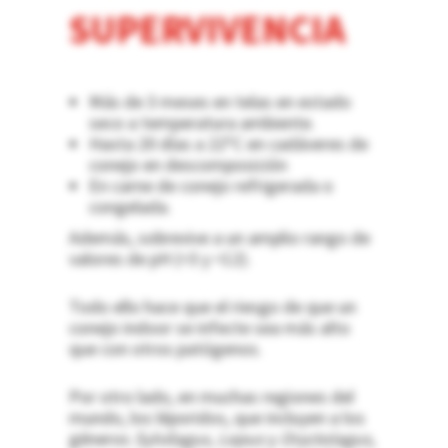
SUPERVIVENCIA
Más de 3 meses en telas en estado
seco a temperatura ambiente.
Hasta 20 días a 22ºC en cadáveres de
conejo en descomposición
En carne de conejo refrigerada o
congelada.
Además, sobrevive a un amplio rango de
valores de pH (>3 y <12).
Todo ello hace que el riesgo de que un
conejo indoor se infecte sea más alto
que con otros patógenos.
Por otro lado, en muchas regiones del
mundo, los léporidos, que incluyen a los
géneros
Sylvilagus, Lepus
y
Oryctolagus
,