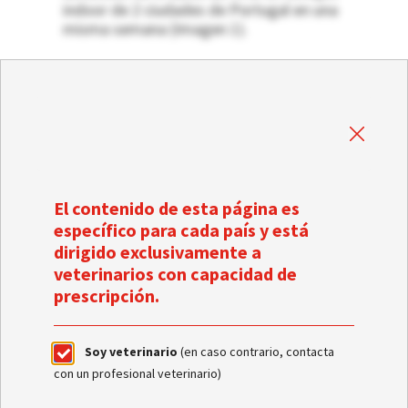
indoor de 2 ciudades de Portugal en una
misma semana (Imagen 1).
El contenido de esta página es
específico para cada país y está
dirigido exclusivamente a
veterinarios con capacidad de
prescripción.
Soy veterinario
(en caso contrario, contacta
Mapa de Portugal donde se muestran los 6 casos
con un profesional veterinario)
de RHD en conejos de compañía indoor: 2 en
Porto y 4 en Lisboa.