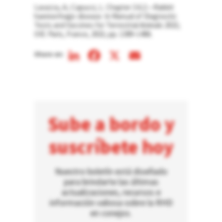
Lavazza, A.; Capucci, L. Chapter 3.6.2.—Rabbit
haemorrhagic disease. In Manual of Diagnostic
Tests and Vaccines for Terrestrial Animals 2021;
OIE: Paris, France, 2021; pp. 1389–1406.
LinkedIn
Facebook
X
Email
Share on:
Sube a bordo y
suscríbete hoy
Nuestro boletín está diseñado
para brindarte las últimas
actualizaciones, recursos e
información valiosa sobre la RHD
en conejos.