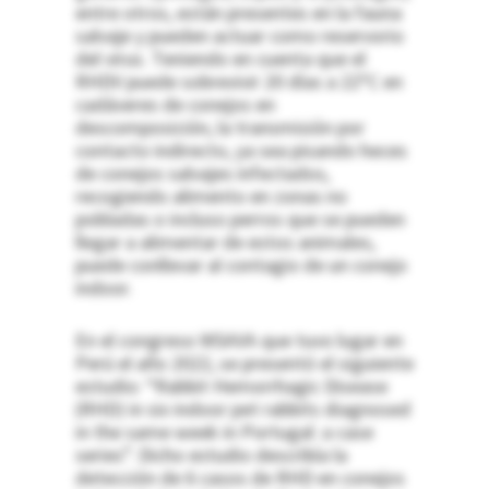
entre otros, están presentes en la fauna
salvaje y pueden actuar como reservorio
del virus. Teniendo en cuenta que el
RHDV puede sobrevivir 20 días a 22ºC en
cadáveres de conejos en
descomposición, la transmisión por
contacto indirecto, ya sea pisando heces
de conejos salvajes infectados,
recogiendo alimento en zonas no
pobladas o incluso perros que se pueden
llegar a alimentar de estos animales,
puede conllevar al contagio de un conejo
indoor.
En el congreso WSAVA que tuvo lugar en
Perú el año 2022, se presentó el siguiente
estudio: “Rabbit Hemorrhagic Disease
(RHD) in six indoor pet rabbits diagnosed
in the same week in Portugal: a case
series”. Dicho estudio describía la
detección de 6 casos de RHD en conejos