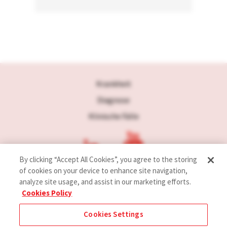
Krankheit
Diagnose
Klinische Fälle
By clicking “Accept All Cookies”, you agree to the storing
of cookies on your device to enhance site navigation,
analyze site usage, and assist in our marketing efforts.
Nutzungsbedingungen
Cookies Policy
Datenschutzrichtlinie
Cookie-Richtlinien
Cookies Settings
2026 RABBITS. Alle Rechte vorbehalten
®